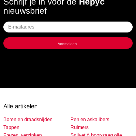
Schrijf je in voor de
Hepyc
nieuwsbrief
Geen
titel
Alle artikelen
Boren en draadsnijden
Pen en askalibers
Tappen
Ruimers
Frezen, verzinken,
Snijvet & boor-zaag olie