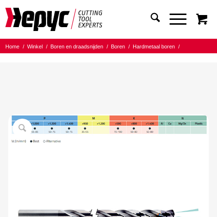
Home
/
Winkel
/
Boren en draadsnijden
/
Boren
/
Hardmetaal boren
/
Hepyc HM ALCrN 15XD IK
/
Hepyc HM ALCrN boor IK 15XD 4.00mm