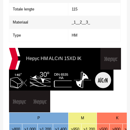
Totale lengte
115
Materiaal
_1__2__3_
Type
HM
Hepyc HM ALCrN 15XD IK
P
M
K
>800
>1.000
>1.200
>1.400
>950
>1.200
>500
>800
>1