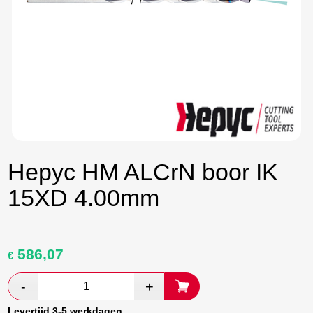
Hepyc HM ALCrN boor IK
15XD 4.00mm
586,07
Oorspronkelijke
Huidige
€
prijs
prijs
was:
is:
€ 976,78.
€ 566,53.
Levertijd 3-5 werkdagen