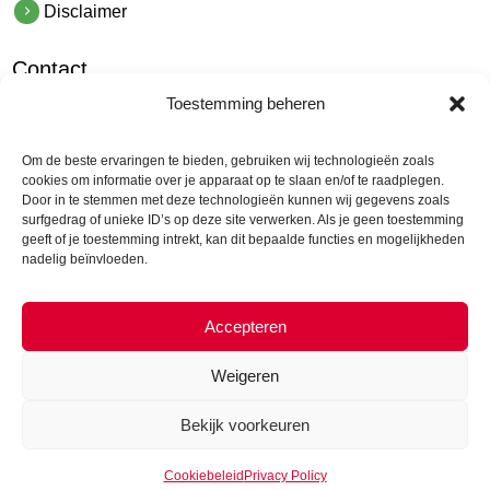
Disclaimer
Contact
Toestemming beheren
hetindustriehuis B.V.
De Hoek 1 1601 MR Enkhuizen
Om de beste ervaringen te bieden, gebruiken wij technologieën zoals
t.
0228 53 00 40
cookies om informatie over je apparaat op te slaan en/of te raadplegen.
Door in te stemmen met deze technologieën kunnen wij gegevens zoals
e.
info@hetindustriehuis.com
surfgedrag of unieke ID’s op deze site verwerken. Als je geen toestemming
KVK 51483904
geeft of je toestemming intrekt, kan dit bepaalde functies en mogelijkheden
nadelig beïnvloeden.
BTW NL850044522B01
Accepteren
Weigeren
Bekijk voorkeuren
© Hepyc 2026 |
Cookie Policy
|
Admin
Cookiebeleid
Privacy Policy