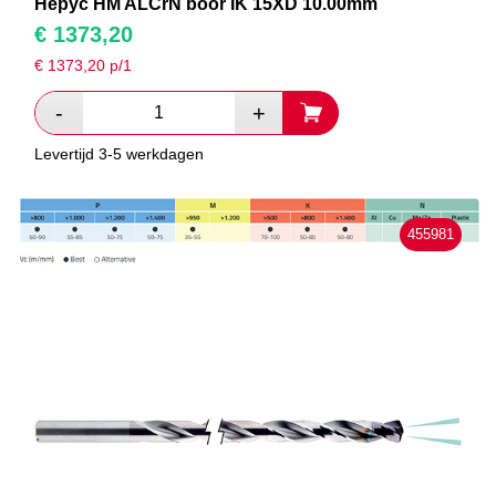
Hepyc HM ALCrN boor IK 15XD 10.00mm
€
1373,20
€
1373,20
p/1
Levertijd 3-5 werkdagen
455981