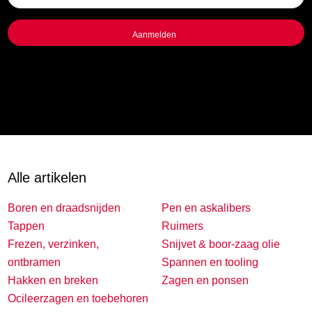
titel
Alle artikelen
Boren en draadsnijden
Pen en askalibers
Tappen
Ruimers
Frezen, verzinken,
Snijvet & boor-zaag olie
ontbramen
Spannen en tooling
Hakken en breken
Zagen en ponsen
Ocileerzagen en toebehoren