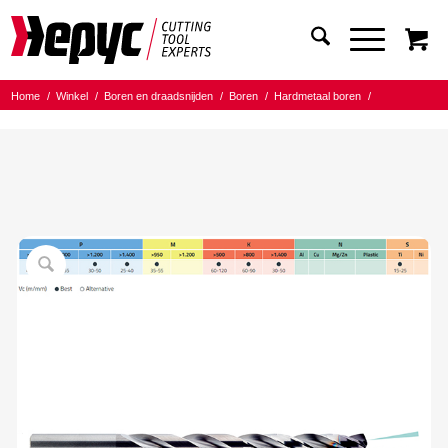
Home
/
Winkel
/
Boren en draadsnijden
/
Boren
/
Hardmetaal boren
/
Hepyc HM TIALN 12XD IK
/
Hepyc HM TIALN boor IK 12XD 6.40mm