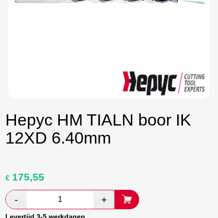
Hepyc HM TIALN boor IK
12XD 6.40mm
175,55
Oorspronkelijke
Huidige
€
prijs
prijs
was:
is:
€ 292,59.
€ 169,70.
Levertijd 3-5 werkdagen