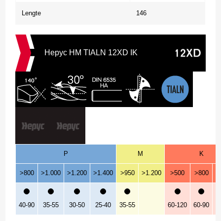
Lengte
146
Hepyc HM TIALN 12XD IK
P
M
K
>800
>1.000
>1.200
>1.400
>950
>1.200
>500
>800
>
40-90
35-55
30-50
25-40
35-55
60-120
60-90
3