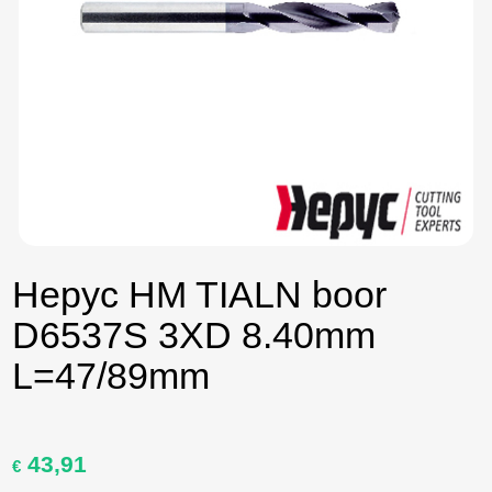
Hepyc HM TIALN boor
D6537S 3XD 8.40mm
L=47/89mm
43,91
Oorspronkelijke
Huidige
€
prijs
prijs