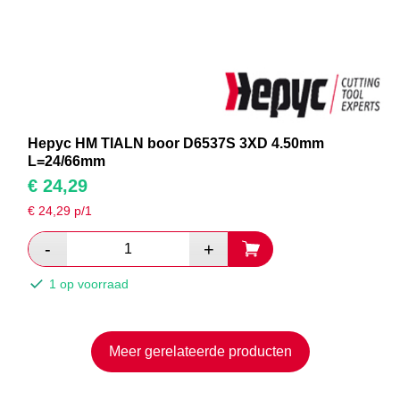
Hepyc HM TIALN boor D6537S 3XD 4.50mm
L=24/66mm
€
24,29
€
24,29
p/1
1 op voorraad
Meer gerelateerde producten