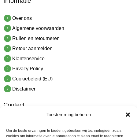
Informatie
Over ons
Algemene voorwaarden
Ruilen en retourneren
Retour aanmelden
Klantenservice
Privacy Policy
Cookiebeleid (EU)
Disclaimer
Contact
Toestemming beheren
hetindustriehuis B.V.
De Hoek 1 1601 MR Enkhuizen
Om de beste ervaringen te bieden, gebruiken wij technologieën zoals
t.
0228 53 00 40
cookies om informatie over je apparaat op te slaan en/of te raadplegen.