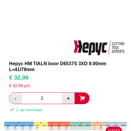
Hepyc HM TIALN boor D6537S 3XD 8.00mm
L=41/79mm
€
32,96
€
32,96
p/1
1 op voorraad
418153