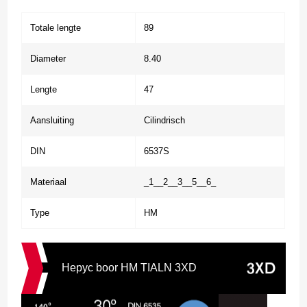
Totale lengte
89
Diameter
8.40
Lengte
47
Aansluiting
Cilindrisch
DIN
6537S
Materiaal
_1__2__3__5__6_
Type
HM
Hepyc boor HM TIALN 3XD