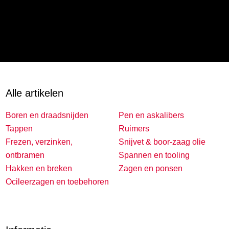
Alle artikelen
Boren en draadsnijden
Pen en askalibers
Tappen
Ruimers
Frezen, verzinken,
Snijvet & boor-zaag olie
ontbramen
Spannen en tooling
Hakken en breken
Zagen en ponsen
Ocileerzagen en toebehoren