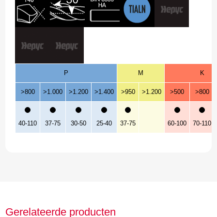
P
M
K
>800
>1.000
>1.200
>1.400
>950
>1.200
>500
>800
40-110
37-75
30-50
25-40
37-75
60-100
70-110
Gerelateerde producten