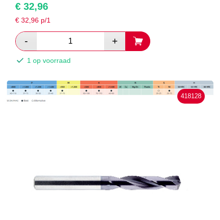
€
32,96
€
32,96
p/1
1 op voorraad
418128