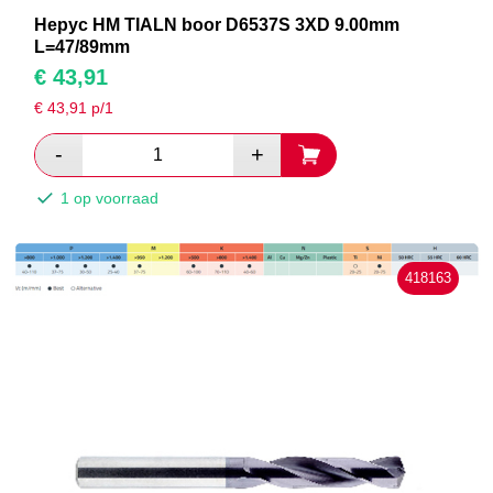
Hepyc HM TIALN boor D6537S 3XD 9.00mm
L=47/89mm
€
43,91
€
43,91
p/1
1 op voorraad
418163