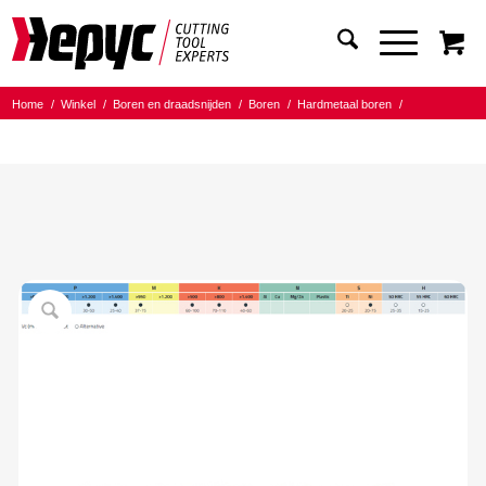
Home
/
Winkel
/
Boren en draadsnijden
/
Boren
/
Hardmetaal boren
/
Hepyc boor HM TIALN 3XD
/
Hepyc HM TIALN boor D6537S 3XD 8.40mm L=47/89mm