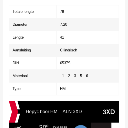
Totale lengte
79
Diameter
7.20
Lengte
41
Aansluiting
Cilindrisch
DIN
6537S
Materiaal
_1__2__3__5__6_
Type
HM
Hepyc boor HM TIALN 3XD