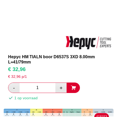
Hepyc HM TIALN boor D6537S 3XD 8.00mm
L=41/79mm
€
32,96
€
32,96
p/1
1 op voorraad
418153