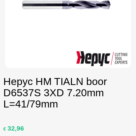
Hepyc HM TIALN boor
D6537S 3XD 7.20mm
L=41/79mm
32,96
Oorspronkelijke
Huidige
€
prijs
prijs