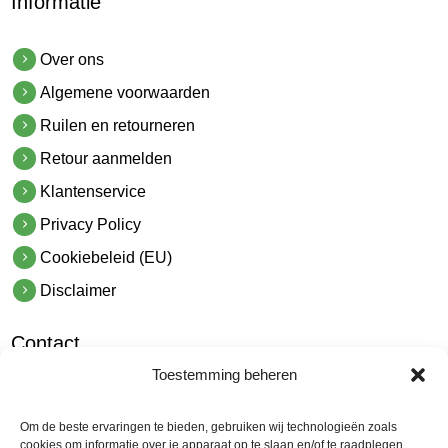
Informatie
Over ons
Algemene voorwaarden
Ruilen en retourneren
Retour aanmelden
Klantenservice
Privacy Policy
Cookiebeleid (EU)
Disclaimer
Contact
Toestemming beheren
hetindustriehuis B.V.
De Hoek 1 1601 MR Enkhuizen
Om de beste ervaringen te bieden, gebruiken wij technologieën zoals
t.
0228 53 00 40
cookies om informatie over je apparaat op te slaan en/of te raadplegen.