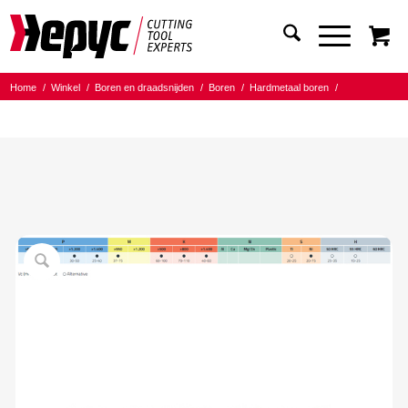
Home
/
Winkel
/
Boren en draadsnijden
/
Boren
/
Hardmetaal boren
/
Hepyc boor HM TIALN 3XD
/
Hepyc HM TIALN boor D6537S 3XD 7.20mm L=41/79mm