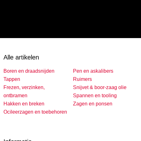
Alle artikelen
Boren en draadsnijden
Pen en askalibers
Tappen
Ruimers
Frezen, verzinken,
Snijvet & boor-zaag olie
ontbramen
Spannen en tooling
Hakken en breken
Zagen en ponsen
Ocileerzagen en toebehoren