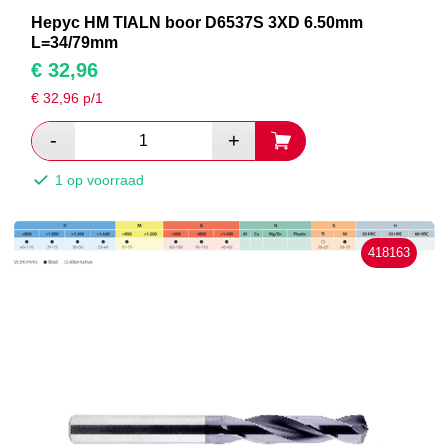
Hepyc HM TIALN boor D6537S 3XD 6.50mm
L=34/79mm
€
32,96
€
32,96
p/1
1 op voorraad
418163