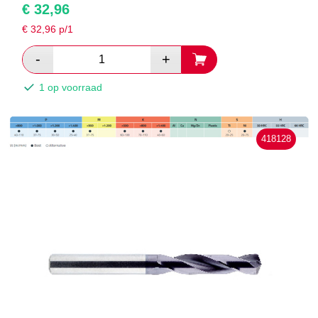
€
32,96
€
32,96
p/1
1 op voorraad
418128