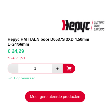
Hepyc HM TIALN boor D6537S 3XD 4.50mm
L=24/66mm
€
24,29
€
24,29
p/1
1 op voorraad
Meer gerelateerde producten