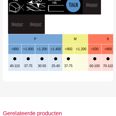
P
M
K
>800
>1.000
>1.200
>1.400
>950
>1.200
>500
>800
40-110
37-75
30-50
25-40
37-75
60-100
70-110
Gerelateerde producten