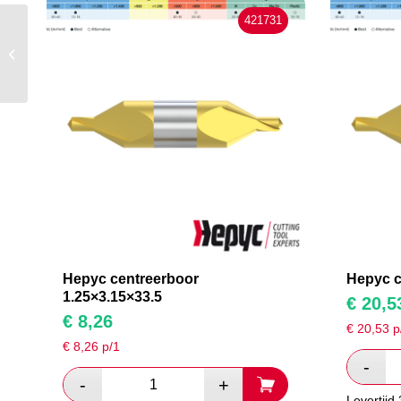
421731
Hepyc centreerboor
12×31.5×125.0
Hepyc centreerboor
Hepyc c
1.25×3.15×33.5
€
20,5
€
8,26
€
20,53
p
€
8,26
p/1
Levertijd