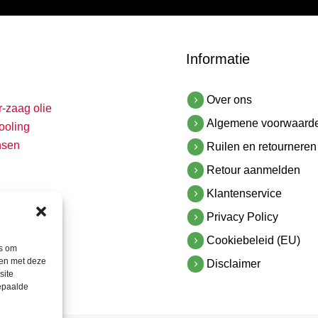
Informatie
Over ons
r-zaag olie
Algemene voorwaard
ooling
nsen
Ruilen en retourneren
Retour aanmelden
Klantenservice
Privacy Policy
Cookiebeleid (EU)
es om
men met deze
Disclaimer
site
bepaalde