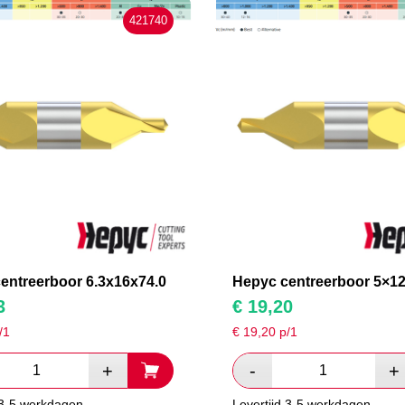
421740
entreerboor 6.3x16x74.0
Hepyc centreerboor 5×12
3
€
19,20
/1
€
19,20
p/1
 3-5 werkdagen
Levertijd 3-5 werkdagen