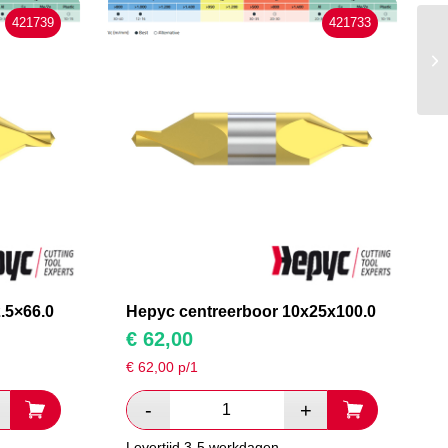
421739
421733
.5×66.0
Hepyc centreerboor 10x25x100.0
€
62,00
€
62,00
p/1
Levertijd 3-5 werkdagen