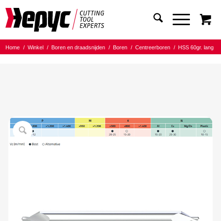
Home
/
Winkel
/
Boren en draadsnijden
/
Boren
/
Centreerboren
/
HSS 60gr. lang
/
Hepyc centreerboor 2x6x80