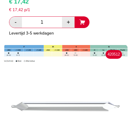
€
17,42
€
17,42
p/1
Levertijd 3-5 werkdagen
420512