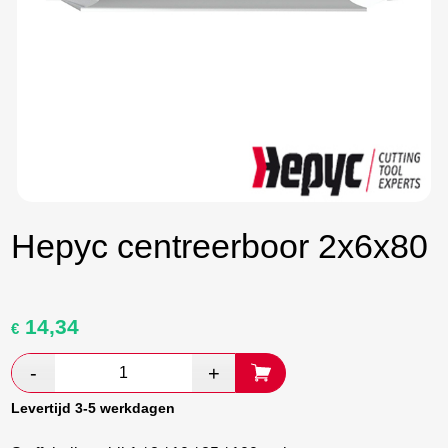
Hepyc centreerboor 2x6x80
14,34
Oorspronkelijke
Huidige
€
prijs
prijs
was:
is:
€ 23,90.
€ 13,86.
Levertijd 3-5 werkdagen