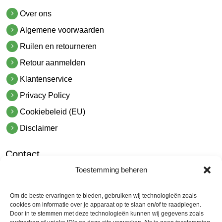
Over ons
Algemene voorwaarden
Ruilen en retourneren
Retour aanmelden
Klantenservice
Privacy Policy
Cookiebeleid (EU)
Disclaimer
Contact
Toestemming beheren
hetindustriehuis B.V.
De Hoek 1 1601 MR Enkhuizen
Om de beste ervaringen te bieden, gebruiken wij technologieën zoals
t.
0228 53 00 40
cookies om informatie over je apparaat op te slaan en/of te raadplegen.
Door in te stemmen met deze technologieën kunnen wij gegevens zoals
e.
info@hetindustriehuis.com