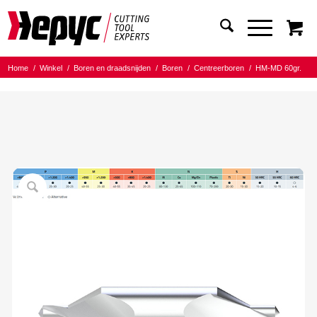
Home
/
Winkel
/
Boren en draadsnijden
/
Boren
/
Centreerboren
/
HM-MD 60gr.
/
Hepyc centreerboor 1×3.15×31.5