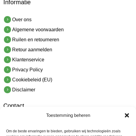
Informatie
Over ons
Algemene voorwaarden
Ruilen en retourneren
Retour aanmelden
Klantenservice
Privacy Policy
Cookiebeleid (EU)
Disclaimer
Contact
Toestemming beheren
hetindustriehuis B.V.
De Hoek 1 1601 MR Enkhuizen
Om de beste ervaringen te bieden, gebruiken wij technologieën zoals
t.
0228 53 00 40