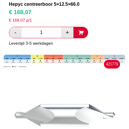
Hepyc centreerboor 5×12.5×66.0
€
168,07
€
168,07
p/1
Levertijd 3-5 werkdagen
421779