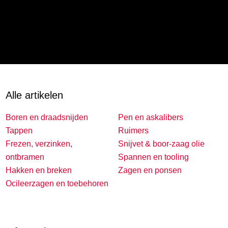
Alle artikelen
Boren en draadsnijden
Pen en askalibers
Tappen
Ruimers
Frezen, verzinken,
Snijvet & boor-zaag olie
ontbramen
Spannen en tooling
Hakken en breken
Zagen en ponsen
Ocileerzagen en toebehoren