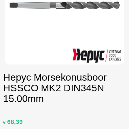
Hepyc Morsekonusboor
HSSCO MK2 DIN345N
15.00mm
68,39
Oorspronkelijke
Huidige
€
prijs
prijs