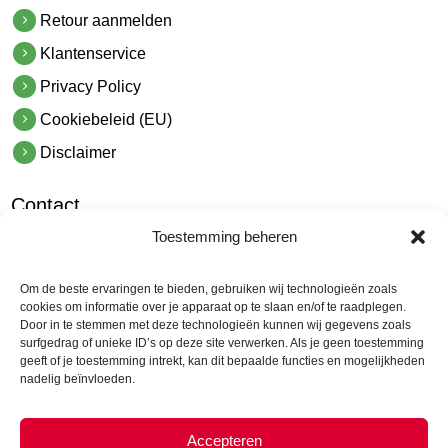
Retour aanmelden
Klantenservice
Privacy Policy
Cookiebeleid (EU)
Disclaimer
Contact
Toestemming beheren
hetindustriehuis B.V.
De Hoek 1 1601 MR Enkhuizen
Om de beste ervaringen te bieden, gebruiken wij technologieën zoals
t.
0228 53 00 40
cookies om informatie over je apparaat op te slaan en/of te raadplegen.
Door in te stemmen met deze technologieën kunnen wij gegevens zoals
e.
info@hetindustriehuis.com
surfgedrag of unieke ID’s op deze site verwerken. Als je geen toestemming
KVK 51483904
geeft of je toestemming intrekt, kan dit bepaalde functies en mogelijkheden
nadelig beïnvloeden.
BTW NL850044522B01
Accepteren