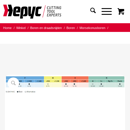
Home
/
Winkel
/
Boren en draadsnijden
/
Boren
/
Morsekonusboren
/
Hepyc HSSCO 5% MK boor
/
Hepyc Morsekonusboor HSSCO MK2 DIN345N 15.00mm