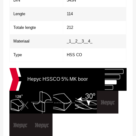
DIN
345N
Lengte
114
Totale lengte
212
Materiaal
_1__2__3__4_
Type
HSS CO
Hepyc HSSCO 5% MK boor