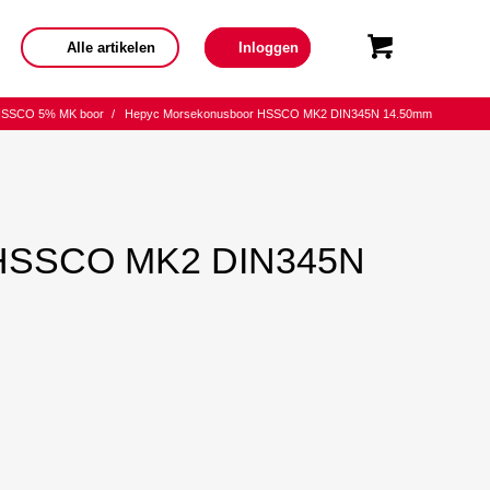
Alle artikelen
Inloggen
HSSCO 5% MK boor
/
Hepyc Morsekonusboor HSSCO MK2 DIN345N 14.50mm
 HSSCO MK2 DIN345N