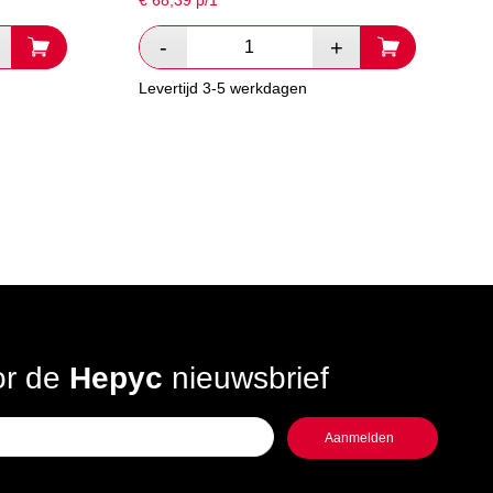
€
68,39
p/1
Levertijd 3-5 werkdagen
oor de
Hepyc
nieuwsbrief