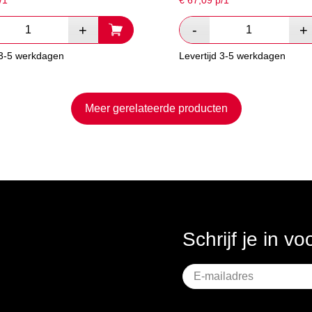
/1
€
67,09
p/1
 3-5 werkdagen
Levertijd 3-5 werkdagen
Meer gerelateerde producten
Schrijf je in v
Geen
titel