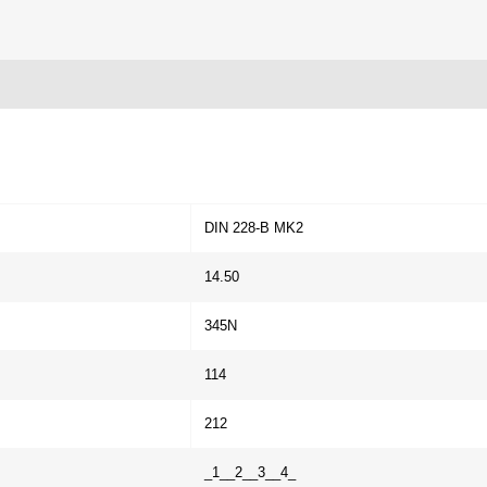
DIN 228-B MK2
14.50
345N
114
212
_1__2__3__4_