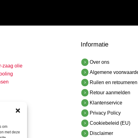
Informatie
Over ons
r-zaag olie
Algemene voorwaard
ooling
nsen
Ruilen en retourneren
Retour aanmelden
Klantenservice
Privacy Policy
Cookiebeleid (EU)
es om
men met deze
Disclaimer
site