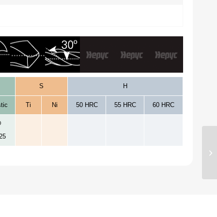
S
H
tic
Ti
Ni
50 HRC
55 HRC
60 HRC
25