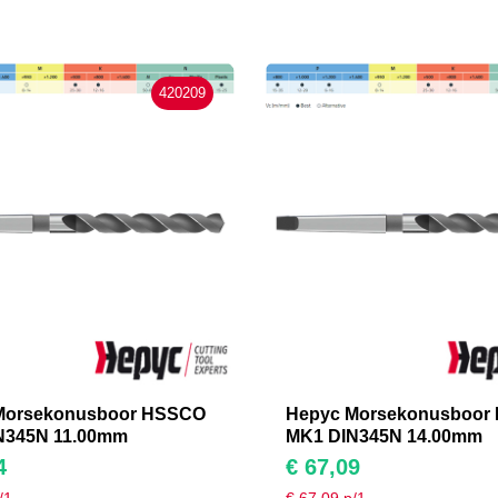
420209
Morsekonusboor HSSCO
Hepyc Morsekonusboor
N345N 11.00mm
MK1 DIN345N 14.00mm
4
€
67,09