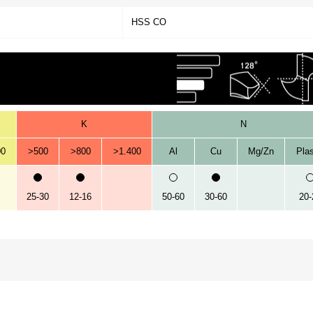
HSS CO
K
N
00
>500
>800
>1.400
Al
Cu
Mg/Zn
Plas
25-30
12-16
50-60
30-60
20-