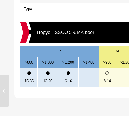
Type
Hepyc HSSCO 5% MK boor
P
M
>800
>1.000
>1.200
>1.400
>950
>1.2
15-35
12-20
6-16
8-14
Hepyc Morsekonusboor
HSSCO MK1 DIN345N
14.00mm