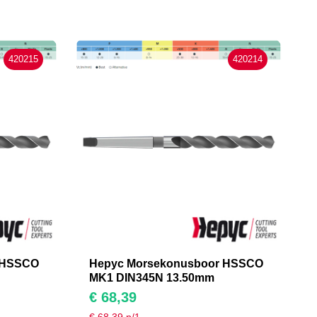
420215
420214
 HSSCO
Hepyc Morsekonusboor HSSCO
MK1 DIN345N 13.50mm
€
68,39