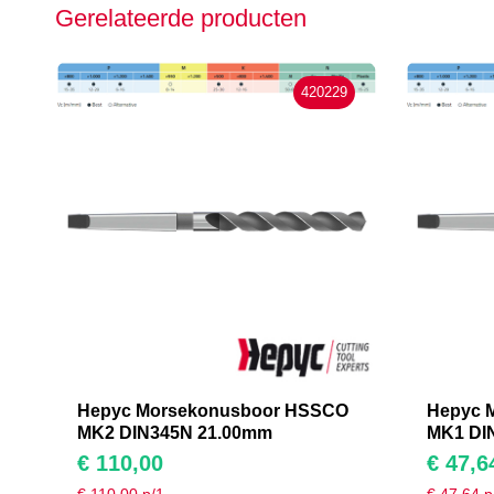
Gerelateerde producten
420229
Hepyc Morsekonusboor HSSCO
Hepyc 
MK2 DIN345N 21.00mm
MK1 DI
€
110,00
€
47,6