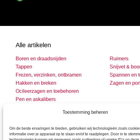
Alle artikelen
Boren en draadsnijden
Ruimers
Tappen
Snijvet & boo
Frezen, verzinken, ontbramen
Spannen en t
Hakken en breken
Zagen en po
Ocileerzagen en toebehoren
Pen en askalibers
Toestemming beheren
Om de beste ervaringen te bieden, gebruiken wij technologieën zoals cooki
informatie over je apparaat op te slaan en/of te raadplegen. Door in te stem
technologieën kunnen wij gegevens zoals surfgedrag of unieke ID’s op deze 