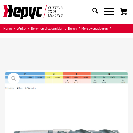
Home
/
Winkel
/
Boren en draadsnijden
/
Boren
/
Morsekonusboren
/
Hepyc HSS MK boor
/
Hepyc Morsekonusboor HSS MK3 DIN345N 25.50mm