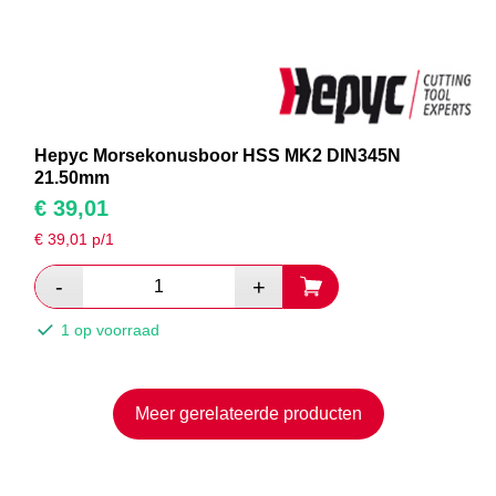
Hepyc Morsekonusboor HSS MK2 DIN345N
21.50mm
€
39,01
€
39,01
p/1
1 op voorraad
Meer gerelateerde producten