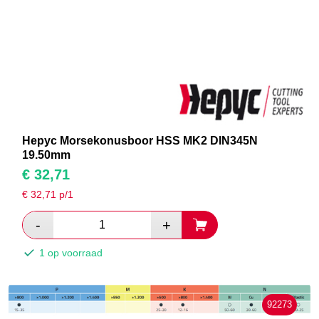
Hepyc Morsekonusboor HSS MK2 DIN345N
19.50mm
€
32,71
€
32,71
p/1
1 op voorraad
92273