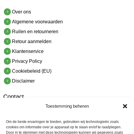
Over ons
Algemene voorwaarden
Ruilen en retourneren
Retour aanmelden
Klantenservice
Privacy Policy
Cookiebeleid (EU)
Disclaimer
Contact
Toestemming beheren
hetindustriehuis B.V.
De Hoek 1 1601 MR Enkhuizen
Om de beste ervaringen te bieden, gebruiken wij technologieën zoals
t.
0228 53 00 40
cookies om informatie over je apparaat op te slaan en/of te raadplegen.
Door in te stemmen met deze technologieën kunnen wij gegevens zoals