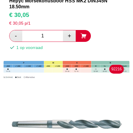
Hepyc Morsekonusboor HSS MK2 DIN345N
18.50mm
€
30,05
€
30,05
p/1
1 op voorraad
92216