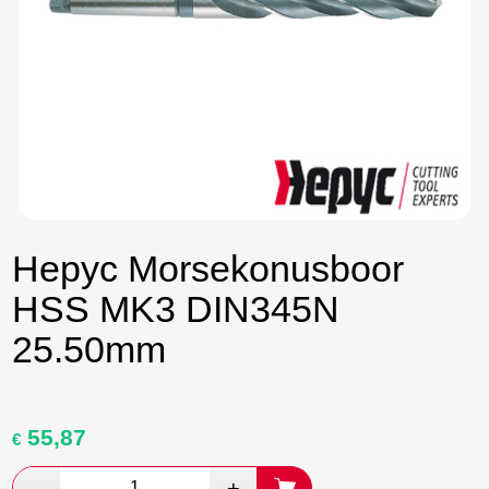
Hepyc Morsekonusboor
HSS MK3 DIN345N
25.50mm
55,87
Oorspronkelijke
Huidige
€
prijs
prijs
was:
is: