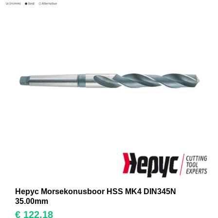
Hepyc Morsekonusboor HSS MK4 DIN345N
35.00mm
€
122,18