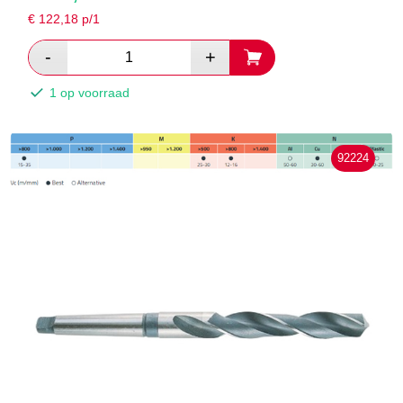
€
122,18
p/1
1 op voorraad
92224